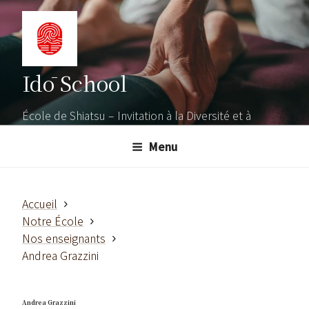
Aller
au
contenu
principal
Idō School
École de Shiatsu – Invitation à la Diversité et à
l'Ouverture
Menu
Accueil
Notre École
Nos enseignants
Andrea Grazzini
Andrea Grazzini