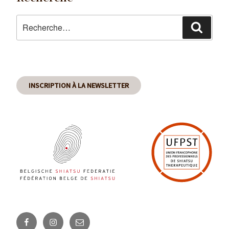
Recherche
Reche
pour
:
INSCRIPTION À LA NEWSLETTER
Facebook
Instagram
Email