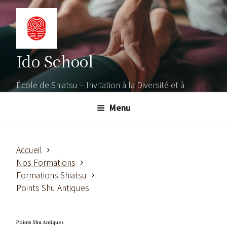
Aller
au
contenu
principal
Idō School
École de Shiatsu – Invitation à la Diversité et à
l'Ouverture
Menu
Accueil
Nos Formations
Formations Shiatsu
Points Shu Antiques
Points Shu Antiques