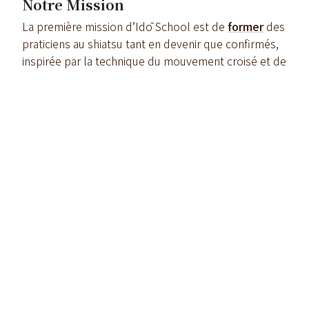
Notre Mission
La première mission d’Idō School est de
former
des
praticiens au shiatsu tant en devenir que confirmés,
inspirée par la technique du mouvement croisé et de
l’approche de Masunaga Sensei.
Ces cours sont enrichis par des cours de
Do In, de
méditation
et de
médecine orientale
, outils
incontournables à la bonne pratique du shiatsu.
Idō School cherche aussi à
éveiller
la curiosité de
ses étudiants en leur proposant d’expérimenter
d’autres approches de shiatsu (sous forme d’
ateliers
ou de
stages
) afin de nourrir leur pratique et faire
grandir leur intuition, leur perception et leur toucher.
Plus qu’une discipline, la pratique du shiatsu devient
un véritable art de vivre, éveillant l’être à se
maintenir en bonne santé.