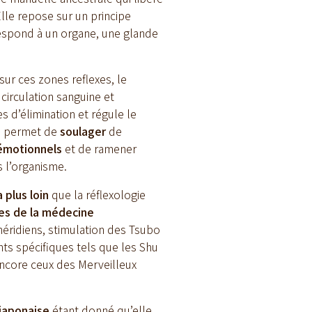
Elle repose sur un principe
espond à un organe, une glande
sur ces zones reflexes, le
a circulation sanguine et
s d’élimination et régule le
e
permet de
soulager
de
’émotionnels
et de ramener
 l’organisme.
plus loin
que la réflexologie
pes de la médecine
 méridiens, stimulation des Tsubo
nts spécifiques tels que les Shu
 encore ceux des Merveilleux
 japonaise
étant donné qu’elle