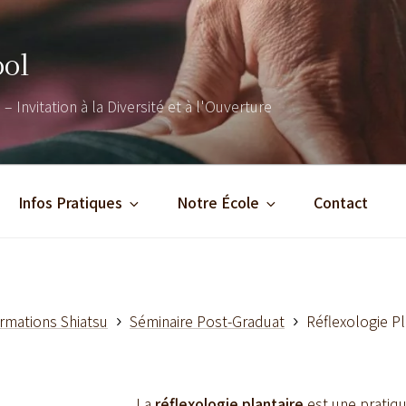
ool
– Invitation à la Diversité et à l'Ouverture
Infos Pratiques
Notre École
Contact
rmations Shiatsu
Séminaire Post-Graduat
Réflexologie P
La
réflexologie plantaire
est une pratiqu