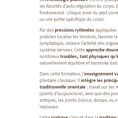
les facultés d’auto-régulation du corps. 
fondamental : chaque zone du pied corr
ou une partie spécifique du corps.
Par des
pressions rythmées
appliquées 
praticien localise les tensions, favorise l
lymphatique, relance l’activité des organe
système nerveux. Cette
approche douc
nombreux
troubles, tant physiques qu
naturellement équilibre et harmonie dans
Dans cette formation, l’
enseignement va 
plantaire classique. Il
intègre les princi
traditionnelle orientale
: travail sur les
(points d’acupuncture), ainsi que des poi
antiques, les points Source, distaux, ou
Vaisseaux.
Cette
pratique
s’inscrit dans la
tradition