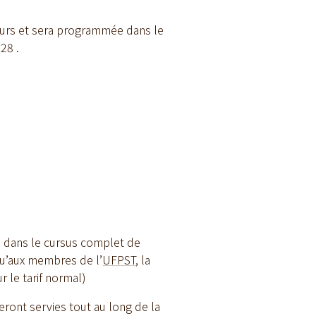
urs et sera programmée dans le
28 .
s dans le cursus complet de
 qu’aux membres de l’
UFPST
, la
r le tarif normal)
seront servies tout au long de la