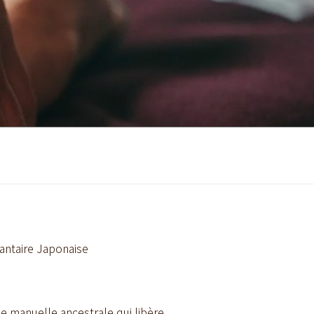
lantaire Japonaise
e manuelle ancestrale qui libère