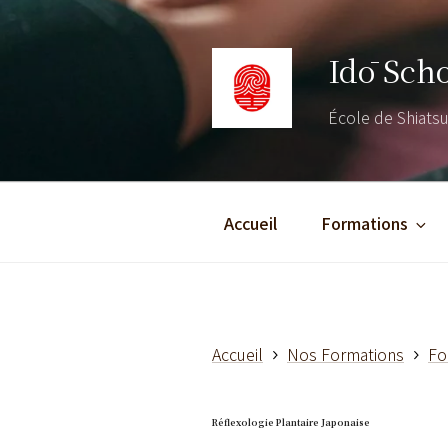
Aller
au
Idō Sch
contenu
principal
École de Shiatsu 
Accueil
Formations
Accueil
Nos Formations
Fo
Réflexologie Plantaire Japonaise