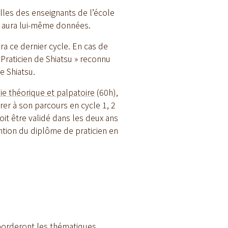
lles des enseignants de l’école
l aura lui-même données.
era ce dernier cycle. En cas de
« Praticien de Shiatsu » reconnu
e Shiatsu.
e théorique et palpatoire
(60h),
grer à son parcours en cycle 1, 2
oit être validé dans les deux ans
ention du diplôme de praticien en
aborderont les thématiques