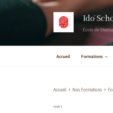
Aller
au
Idō Sch
contenu
principal
École de Shiatsu 
Accueil
Formations
Accueil
Nos Formations
Fo
Cycle 3