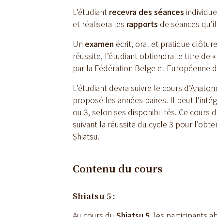
L’étudiant
recevra
des séances
individue
et réalisera les
rapports
de séances qu’i
Un
examen
écrit, oral et pratique clôtur
réussite, l’étudiant obtiendra le titre de 
par la Fédération Belge et Européenne d
L’étudiant devra suivre le cours d’
Anatomi
proposé les années paires. Il peut l’inté
ou 3, selon ses disponibilités. Ce cours d
suivant la réussite du cycle 3 pour l’obt
Shiatsu.
Contenu du cours
Shiatsu 5 :
Au cours du
Shiatsu 5
, les participants 