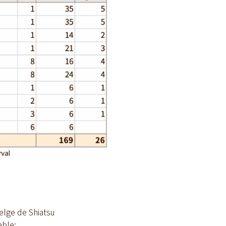
elge de Shiatsu
able;