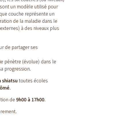
 sont un modèle utilisé pour
aque couche représente un
ration de la maladie dans le
 externes) à des niveaux plus
eur de partager ses
ie pénètre (évolue) dans le
sa progression.
n shiatsu
toutes écoles
plômé
.
tion de
9h00
à 17h00
.
urement.