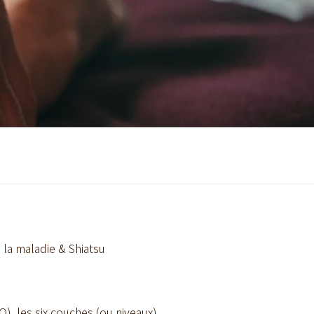
 la maladie & Shiatsu
), les six couches (ou niveaux)