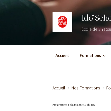
Aller
au
Idō Sch
contenu
principal
École de Shiatsu 
Accueil
Formations
Accueil
Nos Formations
Fo
Progression de la maladie & Shiatsu