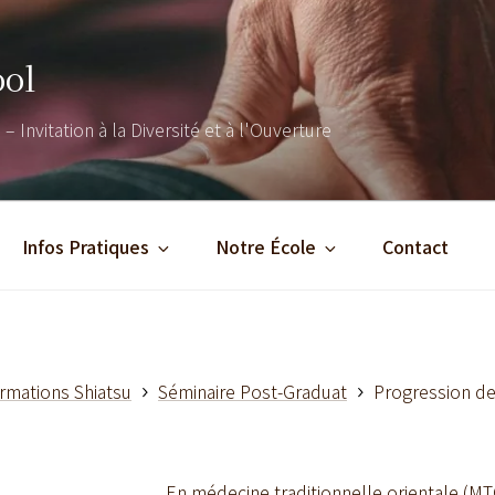
ool
– Invitation à la Diversité et à l'Ouverture
Infos Pratiques
Notre École
Contact
rmations Shiatsu
Séminaire Post-Graduat
Progression de
En médecine traditionnelle orientale (MTO