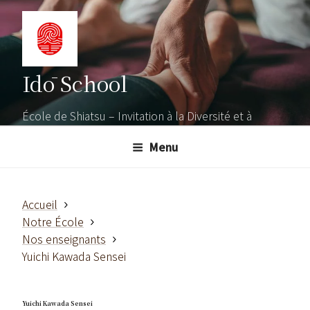
Aller
au
contenu
principal
Idō School
École de Shiatsu – Invitation à la Diversité et à
l'Ouverture
Menu
Accueil
Notre École
Nos enseignants
Yuichi Kawada Sensei
Yuichi Kawada Sensei