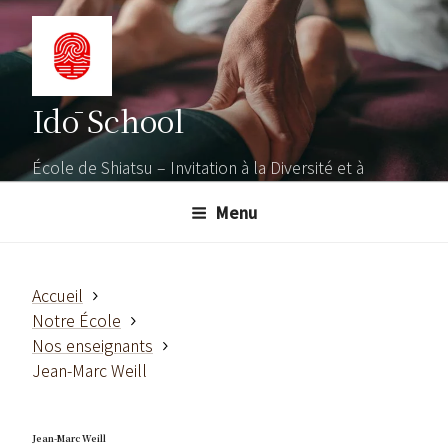
Aller
au
contenu
principal
Idō School
École de Shiatsu – Invitation à la Diversité et à
l'Ouverture
Menu
Accueil
Notre École
Nos enseignants
Jean-Marc Weill
Jean-Marc Weill