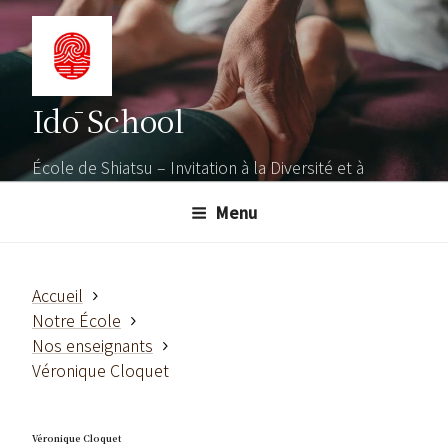
Aller
au
contenu
principal
Idō School
École de Shiatsu – Invitation à la Diversité et à
l'Ouverture
Menu
Accueil
Notre École
Nos enseignants
Véronique Cloquet
Véronique Cloquet