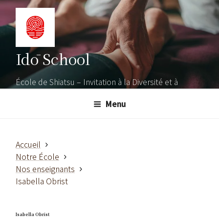
Aller
au
contenu
principal
Idō School
École de Shiatsu – Invitation à la Diversité et à
l'Ouverture
Menu
Accueil
Notre École
Nos enseignants
Isabella Obrist
Isabella Obrist